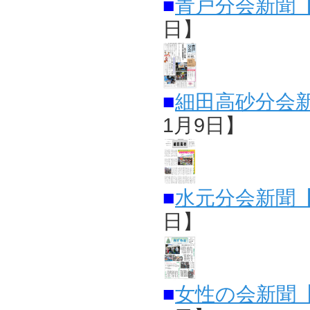
■
青戸分会新聞【
日】
■
細田高砂分会新聞
1月9日】
■
水元分会新聞【2
日】
■
女性の会新聞【2