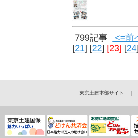
799記事
<=前
[
21
] [
22
]
[23]
[
24
東京土建本部サイト