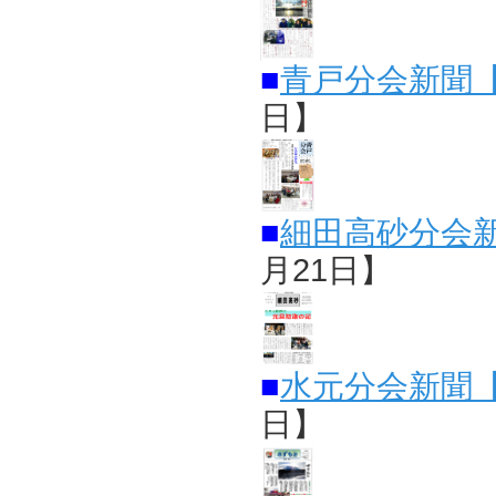
■
青戸分会新聞【
日】
■
細田高砂分会新
月21日】
■
水元分会新聞【2
日】