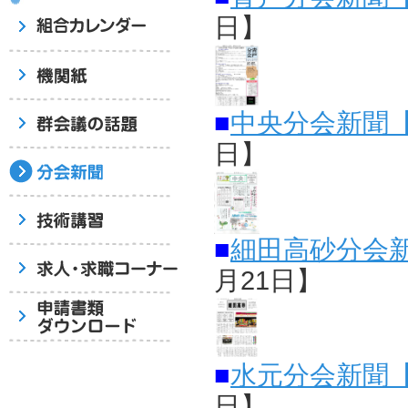
日】
■
中央分会新聞【2
日】
■
細田高砂分会新
月21日】
■
水元分会新聞【2
日】