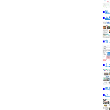
■
奥
■
本
■
青
■
中
■
堀
■
水