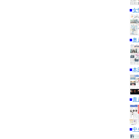
■
女
■
奥
■
本
■
青
■
中