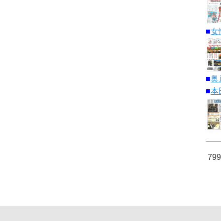
■
女
■
奥
■
本
79