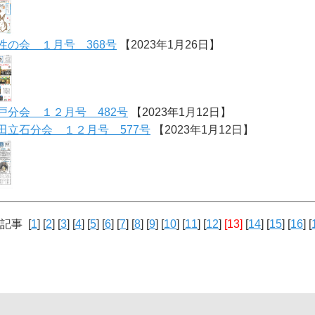
性の会 １月号 368号
【2023年1月26日】
戸分会 １２月号 482号
【2023年1月12日】
田立石分会 １２月号 577号
【2023年1月12日】
9記事 [
1
] [
2
] [
3
] [
4
] [
5
] [
6
] [
7
] [
8
] [
9
] [
10
] [
11
] [
12
]
[13]
[
14
] [
15
] [
16
] [