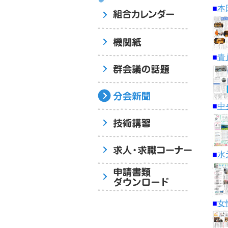
■
本
■
青
■
中
■
水
■
女