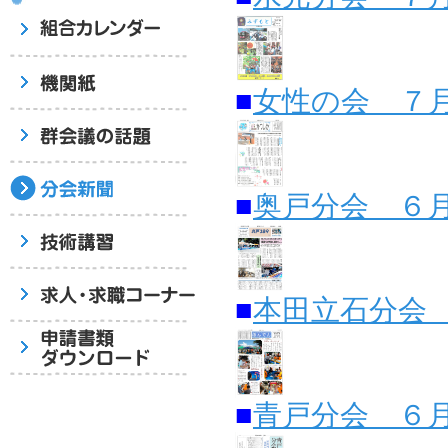
■
女性の会 ７月
■
奥戸分会 ６月
■
本田立石分会 
■
青戸分会 ６月