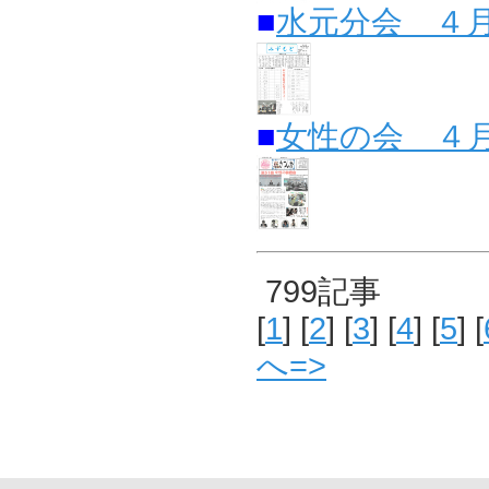
■
水元分会 ４月
■
女性の会 ４月
799記事
[
1
] [
2
] [
3
] [
4
] [
5
] [
へ=>