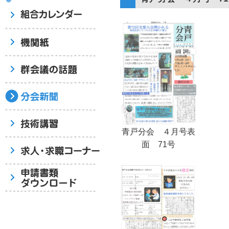
青戸分会 ４月号表
面 71号